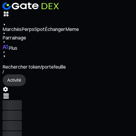
Marchés
Perps
Spot
Échanger
Meme
Parrainage
Plus
Rechercher token/portefeuille
/
Activité