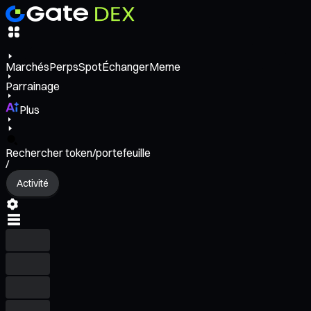
Marchés
Perps
Spot
Échanger
Meme
Parrainage
Plus
Rechercher token/portefeuille
/
Activité