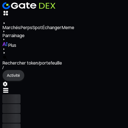
Marchés
Perps
Spot
Échanger
Meme
Parrainage
Plus
Rechercher token/portefeuille
/
Activité