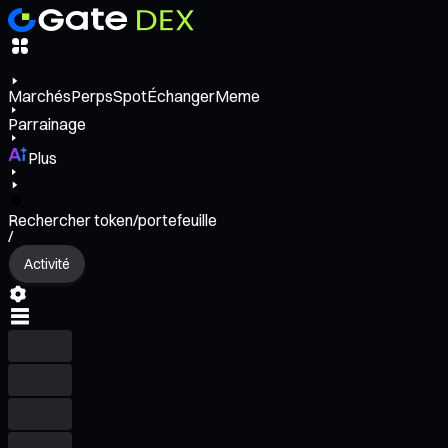
Marchés
Perps
Spot
Échanger
Meme
Parrainage
Plus
Rechercher token/portefeuille
/
Activité