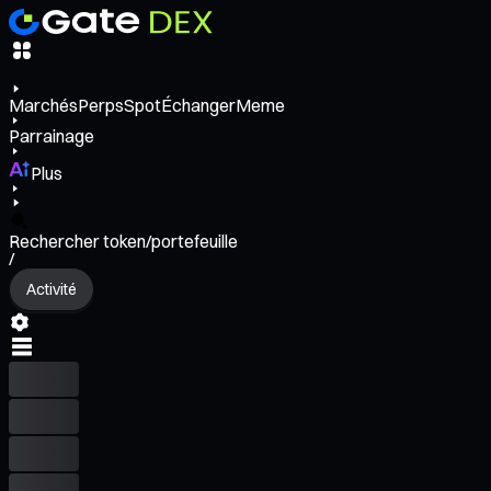
Marchés
Perps
Spot
Échanger
Meme
Parrainage
Plus
Rechercher token/portefeuille
/
Activité