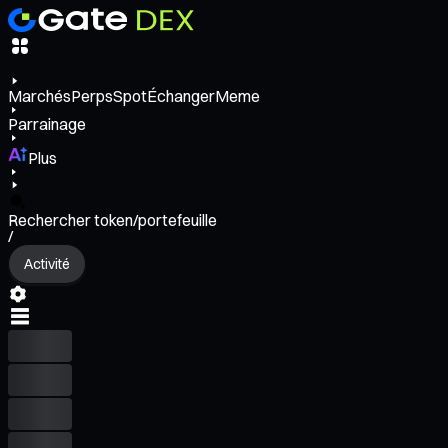
Marchés
Perps
Spot
Échanger
Meme
Parrainage
Plus
Rechercher token/portefeuille
/
Activité