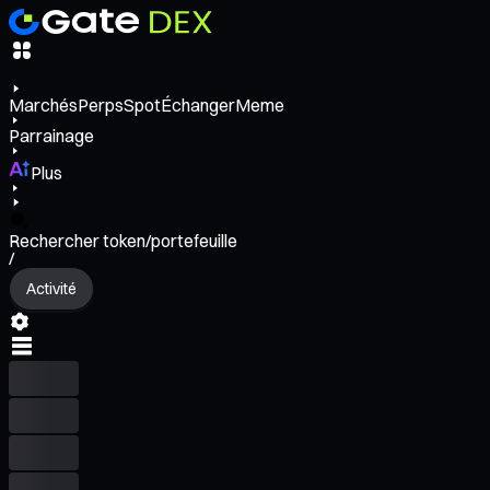
Marchés
Perps
Spot
Échanger
Meme
Parrainage
Plus
Rechercher token/portefeuille
/
Activité