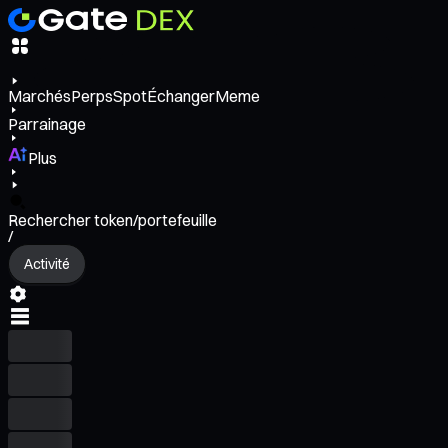
Marchés
Perps
Spot
Échanger
Meme
Parrainage
Plus
Rechercher token/portefeuille
/
Activité