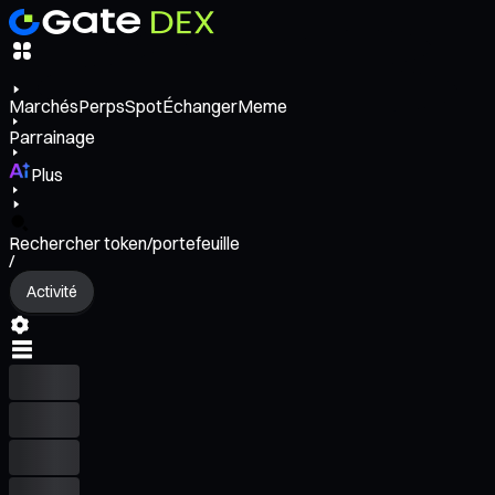
Marchés
Perps
Spot
Échanger
Meme
Parrainage
Plus
Rechercher token/portefeuille
/
Activité