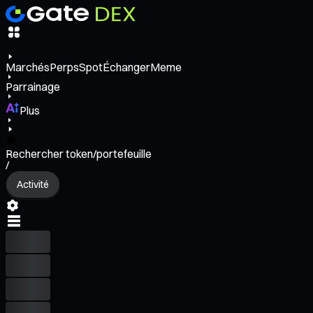
Marchés
Perps
Spot
Échanger
Meme
Parrainage
Plus
Rechercher token/portefeuille
/
Activité