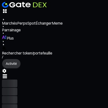
Marchés
Perps
Spot
Échanger
Meme
Parrainage
Plus
Rechercher token/portefeuille
/
Activité