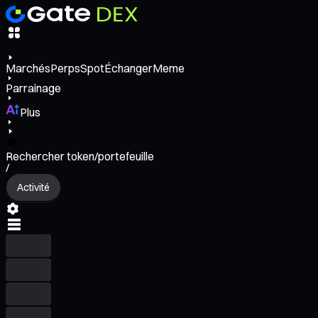
Marchés
Perps
Spot
Échanger
Meme
Parrainage
Plus
Rechercher token/portefeuille
/
Activité