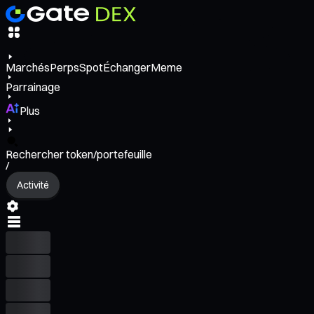
Marchés
Perps
Spot
Échanger
Meme
Parrainage
Plus
Rechercher token/portefeuille
/
Activité