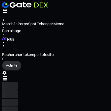
Marchés
Perps
Spot
Échanger
Meme
Parrainage
Plus
Rechercher token/portefeuille
/
Activité