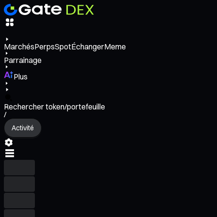
Marchés
Perps
Spot
Échanger
Meme
Parrainage
Plus
Rechercher token/portefeuille
/
Activité