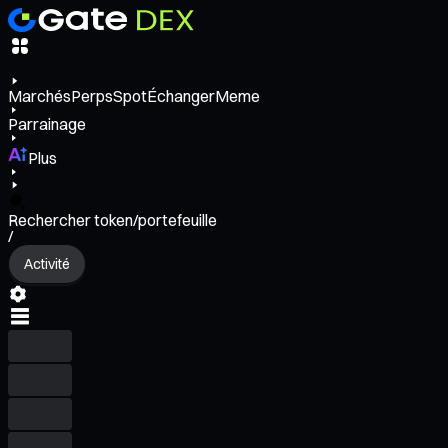
Marchés
Perps
Spot
Échanger
Meme
Parrainage
Plus
Rechercher token/portefeuille
/
Activité