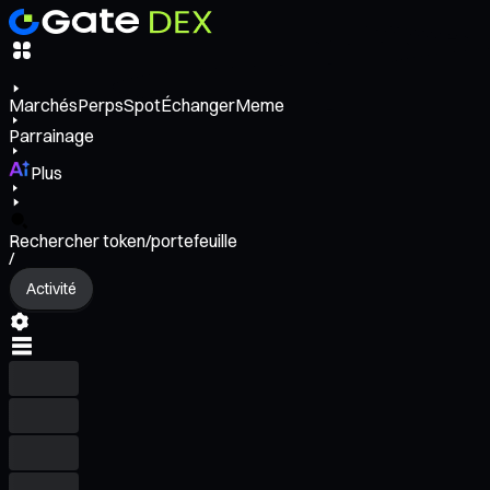
Marchés
Perps
Spot
Échanger
Meme
Parrainage
Plus
Rechercher token/portefeuille
/
Activité