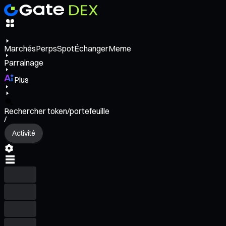
Marchés
Perps
Spot
Échanger
Meme
Parrainage
Plus
Rechercher token/portefeuille
/
Activité