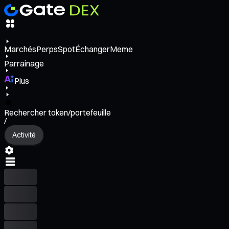
Marchés
Perps
Spot
Échanger
Meme
Parrainage
Plus
Rechercher token/portefeuille
/
Activité