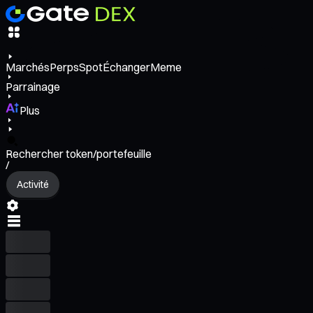
Marchés
Perps
Spot
Échanger
Meme
Parrainage
Plus
Rechercher token/portefeuille
/
Activité