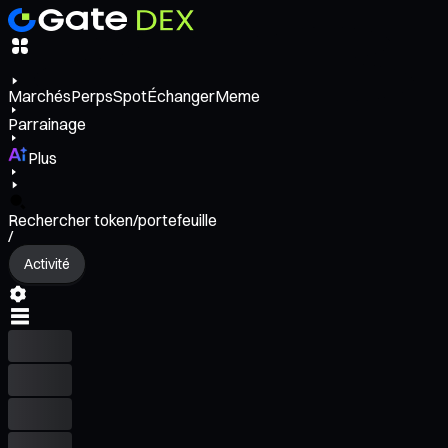
Marchés
Perps
Spot
Échanger
Meme
Parrainage
Plus
Rechercher token/portefeuille
/
Activité