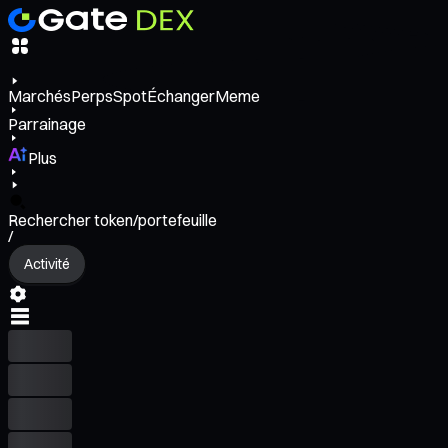
Marchés
Perps
Spot
Échanger
Meme
Parrainage
Plus
Rechercher token/portefeuille
/
Activité