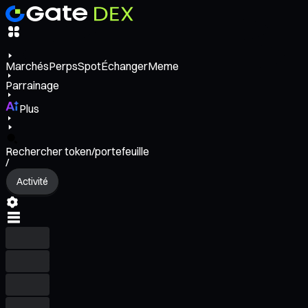
Marchés
Perps
Spot
Échanger
Meme
Parrainage
Plus
Rechercher token/portefeuille
/
Activité