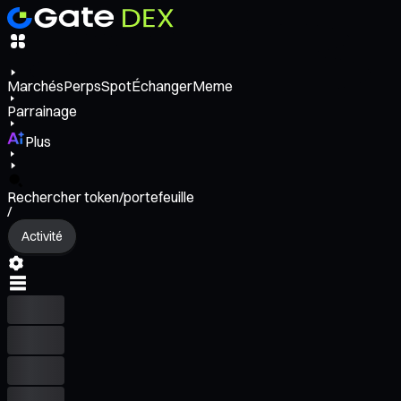
Marchés
Perps
Spot
Échanger
Meme
Parrainage
Plus
Rechercher token/portefeuille
/
Activité