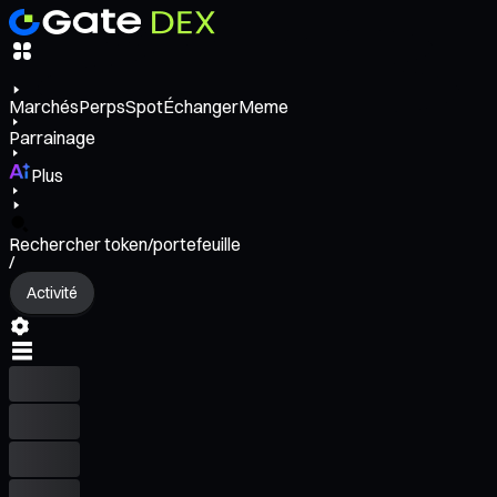
Marchés
Perps
Spot
Échanger
Meme
Parrainage
Plus
Rechercher token/portefeuille
/
Activité