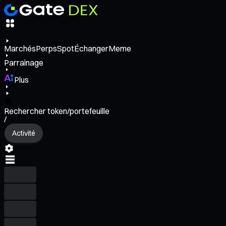
Marchés
Perps
Spot
Échanger
Meme
Parrainage
Plus
Rechercher token/portefeuille
/
Activité