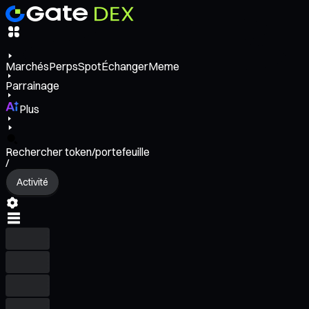
Marchés
Perps
Spot
Échanger
Meme
Parrainage
Plus
Rechercher token/portefeuille
/
Activité