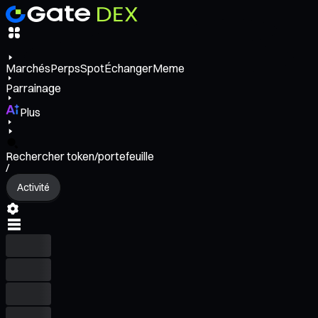
Marchés
Perps
Spot
Échanger
Meme
Parrainage
Plus
Rechercher token/portefeuille
/
Activité