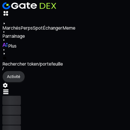
Marchés
Perps
Spot
Échanger
Meme
Parrainage
Plus
Rechercher token/portefeuille
/
Activité