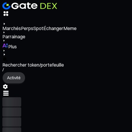
Marchés
Perps
Spot
Échanger
Meme
Parrainage
Plus
Rechercher token/portefeuille
/
Activité