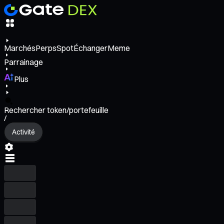
Marchés
Perps
Spot
Échanger
Meme
Parrainage
Plus
Rechercher token/portefeuille
/
Activité