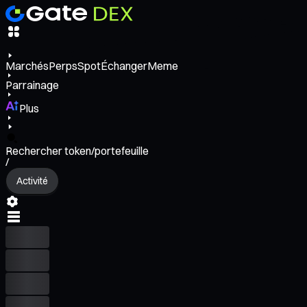
Marchés
Perps
Spot
Échanger
Meme
Parrainage
Plus
Rechercher token/portefeuille
/
Activité