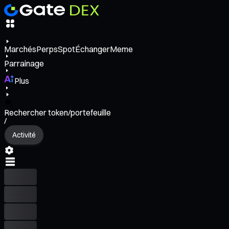
Marchés
Perps
Spot
Échanger
Meme
Parrainage
Plus
Rechercher token/portefeuille
/
Activité