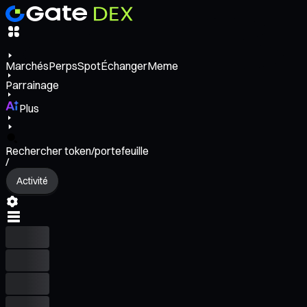
Marchés
Perps
Spot
Échanger
Meme
Parrainage
Plus
Rechercher token/portefeuille
/
Activité