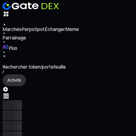
Marchés
Perps
Spot
Échanger
Meme
Parrainage
Plus
Rechercher token/portefeuille
/
Activité