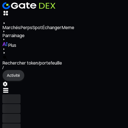
Marchés
Perps
Spot
Échanger
Meme
Parrainage
Plus
Rechercher token/portefeuille
/
Activité