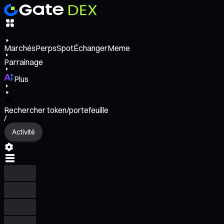
Marchés
Perps
Spot
Échanger
Meme
Parrainage
Plus
Rechercher token/portefeuille
/
Activité