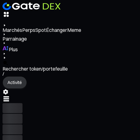
Marchés
Perps
Spot
Échanger
Meme
Parrainage
Plus
Rechercher token/portefeuille
/
Activité