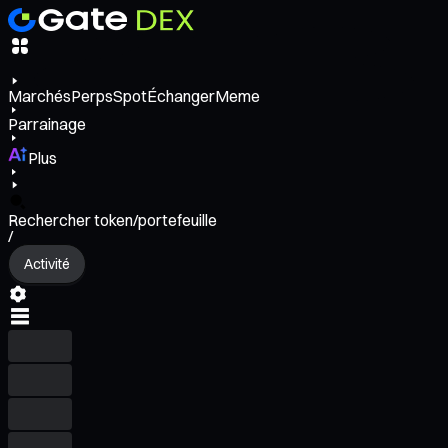
Marchés
Perps
Spot
Échanger
Meme
Parrainage
Plus
Rechercher token/portefeuille
/
Activité