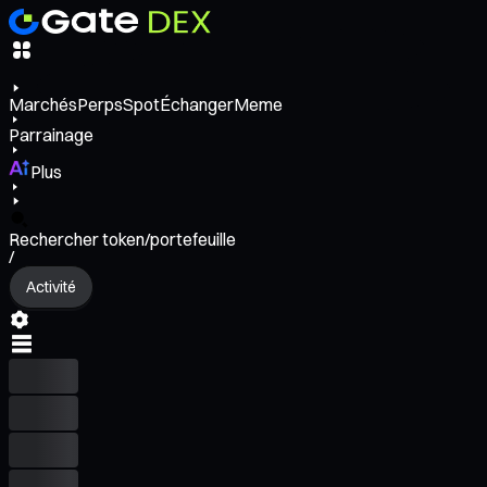
Marchés
Perps
Spot
Échanger
Meme
Parrainage
Plus
Rechercher token/portefeuille
/
Activité