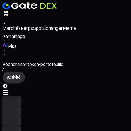
Marchés
Perps
Spot
Échanger
Meme
Parrainage
Plus
Rechercher token/portefeuille
/
Activité