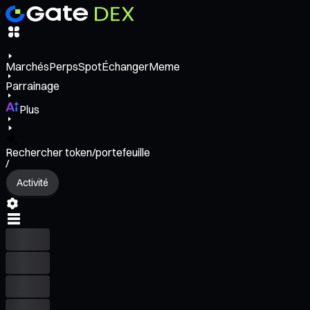
Marchés
Perps
Spot
Échanger
Meme
Parrainage
Plus
Rechercher token/portefeuille
/
Activité