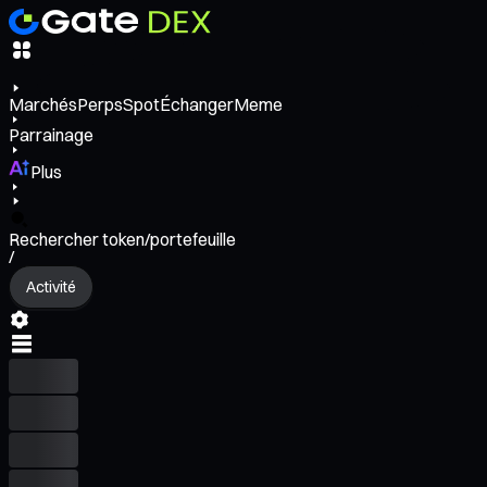
Marchés
Perps
Spot
Échanger
Meme
Parrainage
Plus
Rechercher token/portefeuille
/
Activité