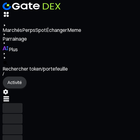
Marchés
Perps
Spot
Échanger
Meme
Parrainage
Plus
Rechercher token/portefeuille
/
Activité