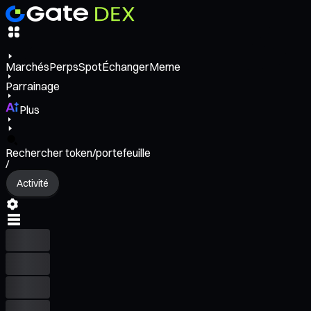
Marchés
Perps
Spot
Échanger
Meme
Parrainage
Plus
Rechercher token/portefeuille
/
Activité