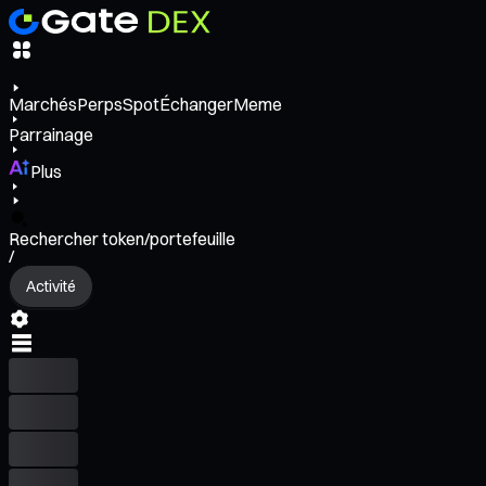
Marchés
Perps
Spot
Échanger
Meme
Parrainage
Plus
Rechercher token/portefeuille
/
Activité