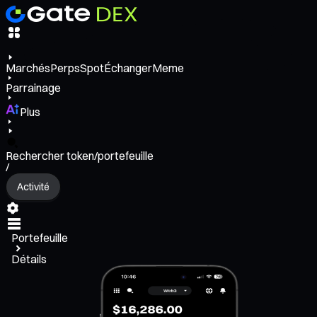
Marchés
Perps
Spot
Échanger
Meme
Parrainage
Plus
Rechercher token/portefeuille
/
Activité
Portefeuille
Détails