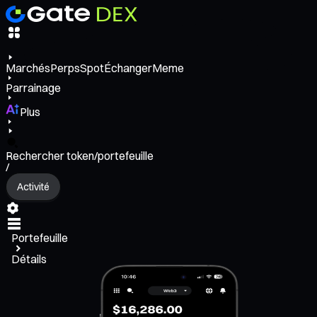
Marchés
Perps
Spot
Échanger
Meme
Parrainage
Plus
Rechercher token/portefeuille
/
Activité
Portefeuille
Détails