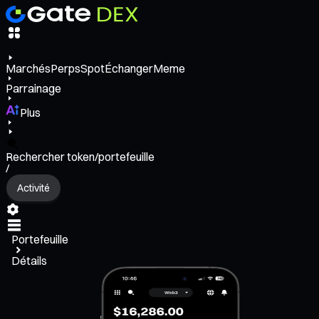
Marchés
Perps
Spot
Échanger
Meme
Parrainage
Plus
Rechercher token/portefeuille
/
Activité
Portefeuille
Détails