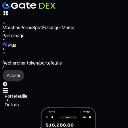
Marchés
Perps
Spot
Échanger
Meme
Parrainage
Plus
Rechercher token/portefeuille
/
Activité
Portefeuille
Détails